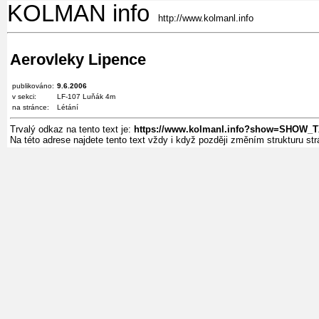
KOLMAN info
http://www.kolmanl.info
Aerovleky Lipence
publikováno:
9.6.2006
v sekci:
LF-107 Luňák 4m
na stránce:
Létání
Trvalý odkaz na tento text je:
https://www.kolmanl.info?show=SHOW_
Na této adrese najdete tento text vždy i když později změním strukturu s