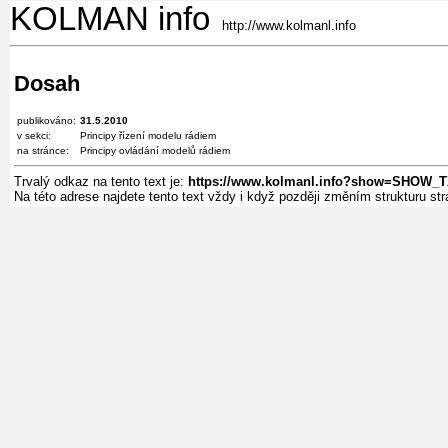
KOLMAN info
http://www.kolmanl.info
Dosah
publikováno:
31.5.2010
v sekci:
Principy řízení modelu rádiem
na stránce:
Principy ovládání modelů rádiem
Trvalý odkaz na tento text je:
https://www.kolmanl.info?show=SHOW_
Na této adrese najdete tento text vždy i když později změním strukturu s