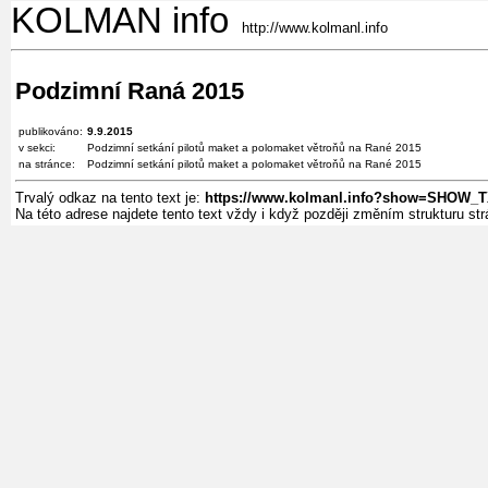
KOLMAN info
http://www.kolmanl.info
Podzimní Raná 2015
publikováno:
9.9.2015
v sekci:
Podzimní setkání pilotů maket a polomaket větroňů na Rané 2015
na stránce:
Podzimní setkání pilotů maket a polomaket větroňů na Rané 2015
Trvalý odkaz na tento text je:
https://www.kolmanl.info?show=SHOW_
Na této adrese najdete tento text vždy i když později změním strukturu s