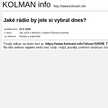
KOLMAN info
http://www.kolmanl.info
Jaké rádio by jste si vybral dnes?
publikováno:
24.6.2006
v sekci:
Jak začít s létáním s rádiem řízenými modely
na stránce:
Otázky a odpovědi
Trvalý odkaz na tento text je:
https://www.kolmanl.info?show=SHOW_
Na této adrese najdete tento text vždy i když později změním strukturu s