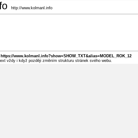
fo
http://www.kolmanl.info
:
https://www.kolmanl.info?show=SHOW_TXT&alias=MODEL_ROK_12
 text vždy i když později změním strukturu stránek svého webu.