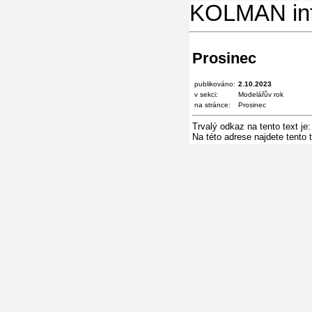
KOLMAN in
Prosinec
publikováno:
2.10.2023
v sekci:
Modelářův rok
na stránce:
Prosinec
Trvalý odkaz na tento text je
Na této adrese najdete tento