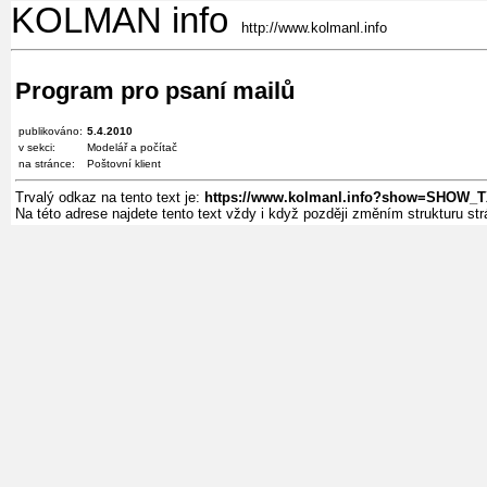
KOLMAN info
http://www.kolmanl.info
Program pro psaní mailů
publikováno:
5.4.2010
v sekci:
Modelář a počítač
na stránce:
Poštovní klient
Trvalý odkaz na tento text je:
https://www.kolmanl.info?show=SHOW_
Na této adrese najdete tento text vždy i když později změním strukturu s