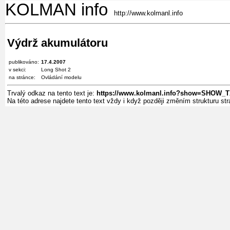
KOLMAN info
http://www.kolmanl.info
Výdrž akumulátoru
publikováno:
17.4.2007
v sekci:
Long Shot 2
na stránce:
Ovládání modelu
Trvalý odkaz na tento text je:
https://www.kolmanl.info?show=SHOW_
Na této adrese najdete tento text vždy i když později změním strukturu s