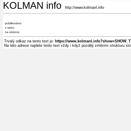
KOLMAN info
http://www.kolmanl.info
publikováno:
v sekci:
na stránce:
Trvalý odkaz na tento text je:
https://www.kolmanl.info?show=SHOW_
Na této adrese najdete tento text vždy i když později změním strukturu s