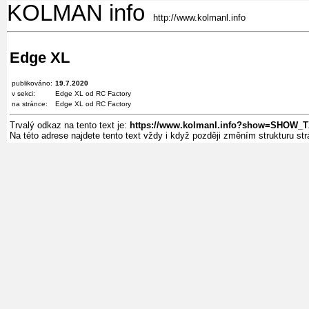
KOLMAN info
http://www.kolmanl.info
Edge XL
publikováno:
19.7.2020
v sekci:
Edge XL od RC Factory
na stránce:
Edge XL od RC Factory
Trvalý odkaz na tento text je:
https://www.kolmanl.info?show=SHOW
Na této adrese najdete tento text vždy i když později změním strukturu s