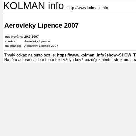
KOLMAN info
http://www.kolmanl.info
Aerovleky Lipence 2007
publikováno:
29.7.2007
v sekci:
Aerovleky Lipence
na stránce:
Aerovleky Lipence 2007
Trvalý odkaz na tento text je:
https://www.kolmanl.info?show=SHOW_
Na této adrese najdete tento text vždy i když později změním strukturu s