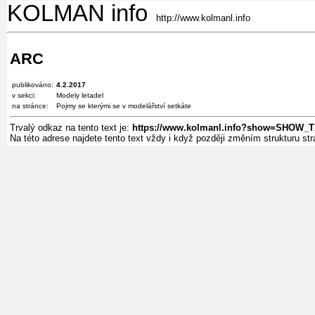
KOLMAN info
http://www.kolmanl.info
ARC
publikováno:
4.2.2017
v sekci:
Modely letadel
na stránce:
Pojmy se kterými se v modelářství setkáte
Trvalý odkaz na tento text je:
https://www.kolmanl.info?show=SHOW_
Na této adrese najdete tento text vždy i když později změním strukturu s