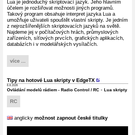
Lua je jednoduchý skriptovací jazyk. Jeho hlavním
účelem je rozšiřovat možnosti jiných programů.
Takový program obsahuje interpret jazyka Lua a
umožňuje uživateli spouštět vlastní skripty. Je jedním
z nejrozšířenějších skriptovacích jazyků na světě.
Najdeme jej v počítačových hrách, průmyslových
zařízeních, síťových prvcích, grafických aplikacích,
databázích i v modelářských vysílačích.
více ...
Tipy na hotové Lua skripty v EdgeTX
6.8.2026
-
Ovládání modelů rádiem - Radio Control / RC
Lua skripty
RC
anglicky
možnost zapnout české titulky