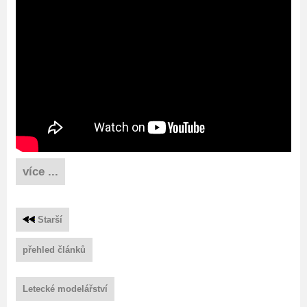
více ...
Starší
přehled článků
Letecké modelářství