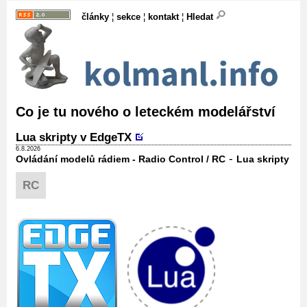
články
¦
sekce
¦
kontakt
¦
Hledat
Co je tu nového o leteckém modelářství
Lua skripty v EdgeTX
6.8.2026
-
Ovládání modelů rádiem - Radio Control / RC
Lua skripty
RC