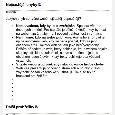
Nejčastější chyby
18.3.2012
Jakých chyb se tvůrci webů nejčastěji dopouštějí?
Není uvedeno, kdy byl text zveřejněn
. Spousta věcí se
dnes rychle mění. Pro čtenáře je důležité vědět, kdy byl text
na webu napsán, aby mohl posoudit aktuálnost informací.
Není jasné, kdo na webu publikuje
. Asi nejhorší případ je
úplně anonymní web, kdy se nedá poznat, kdo za jeho
obsahem stojí. Takový web se jeví jako nedůvěryhodný.
Dalším případem je web, který deklaruje, že je webem nějaké
skupiny lidí, klubu, sdružení, ale ve skutečnosti je jeho
obsahem jeden člověk, který texty publikuje bez vědomí
ostatních.
V textu webu jsou překlepy nebo dokonce hrubé chyby
.
Web vás prezentuje po všech stránkách a hrubky v textu
zbytečně obsah vašeho webu shazují. Také se text s
hrubkami obtížně čte.
Další prohřešky
18.3.2012