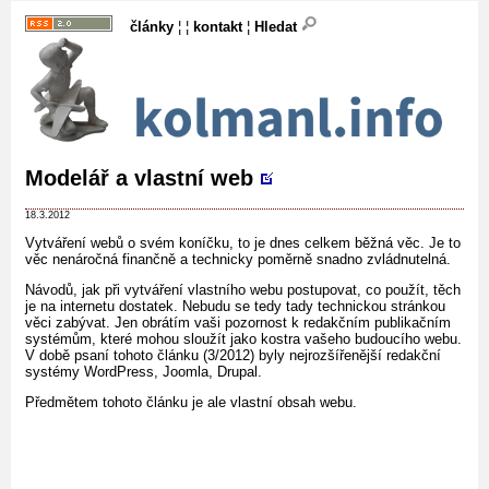
články
¦ ¦
kontakt
¦
Hledat
Modelář a vlastní web
18.3.2012
Vytváření webů o svém koníčku, to je dnes celkem běžná věc. Je to
věc nenáročná finančně a technicky poměrně snadno zvládnutelná.
Návodů, jak při vytváření vlastního webu postupovat, co použít, těch
je na internetu dostatek. Nebudu se tedy tady technickou stránkou
věci zabývat. Jen obrátím vaši pozornost k redakčním publikačním
systémům, které mohou sloužít jako kostra vašeho budoucího webu.
V době psaní tohoto článku (3/2012) byly nejrozšířenější redakční
systémy WordPress, Joomla, Drupal.
Předmětem tohoto článku je ale vlastní obsah webu.