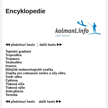
Encyklopedie
předchozí heslo
¦
další heslo
Teplotní gradient
Troposféra
Tropauza
Stratosféra
Inverze
Důležité meteorologické značky
Značky pro zobrazení směru a síly větru
Směr větru
Cyklona
Tlaková níže
Tlaková výše
Anticyklona
Termika
předchozí heslo
‌
další heslo