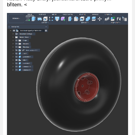
břitem. <