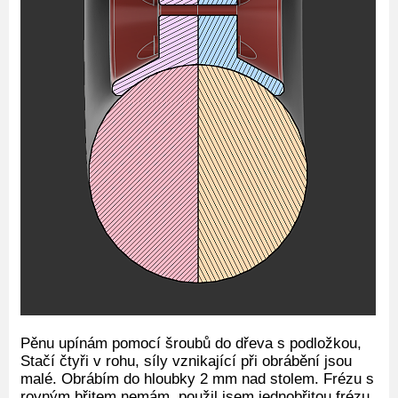
Pěnu upínám pomocí šroubů do dřeva s podložkou,
Stačí čtyři v rohu, síly vznikající při obrábění jsou
malé. Obrábím do hloubky 2 mm nad stolem. Frézu s
rovným břitem nemám, použil jsem jednobřitou frézu