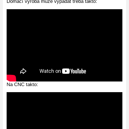
Domácí výroba může vypadat třeba takto:
Na CNC takto: