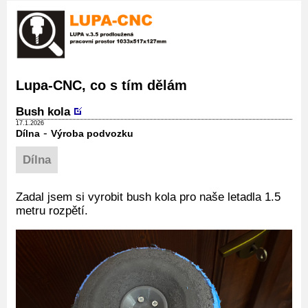
Lupa-CNC, co s tím dělám
Bush kola
17.1.2026
-
Dílna
Výroba podvozku
Dílna
Zadal jsem si vyrobit bush kola pro naše letadla 1.5
metru rozpětí.