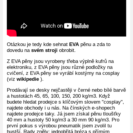
Otázkou je tedy kde sehnat
EVA
pěnu a zda to
dovedu na
svém stroji
obrobit.
Z EVA pěny jsou vyrobeny třeba výplně kufrů na
elektroniku, z EVA pěny jsou různé podložky na
cvičení, z EVA pěny se vyrábí kostýmy na cosplay
(viz
wikipedie
).
Prodávají se desky nejčastěji v černé nebo bílé barvě
a hustotách 45, 65, 100, 150, 200 kg/m3. Když
budete hledat prodejce s klíčovým slovem "cosplay",
najdete obchody i u nás. Na čínských e-shopech
najdete prodejce taky. Já jsem získal pěnu tloušťky
40 mm a hustoty 50 kg/m3 a 30 mm 90 kg/m3. Pro
první pokus s výrobou pneumatik jsem zvolil tu
hustší. Rady zněly: jednobřitá bréza s přímým