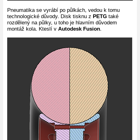
Pneumatika se vyrábí po půlkách, vedou k tomu
technologické důvody. Disk tisknu z
PETG
také
rozdělený na půlky, u toho je hlavním důvodem
montáž kola. Kteslí v
Autodesk Fusion
.