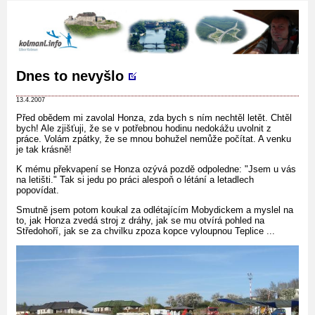
Dnes to nevyšlo
13.4.2007
Před obědem mi zavolal Honza, zda bych s ním nechtěl letět. Chtěl
bych! Ale zjišťuji, že se v potřebnou hodinu nedokážu uvolnit z
práce. Volám zpátky, že se mnou bohužel nemůže počítat. A venku
je tak krásně!
K mému překvapení se Honza ozývá pozdě odpoledne: "Jsem u vás
na letišti." Tak si jedu po práci alespoň o létání a letadlech
popovídat.
Smutně jsem potom koukal za odlétajícím Mobydickem a myslel na
to, jak Honza zvedá stroj z dráhy, jak se mu otvírá pohled na
Středohoří, jak se za chvilku zpoza kopce vyloupnou Teplice ...