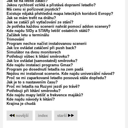
Jak se na letišti zatáčí?
Jakou rychlostí vzlétá a přistává dopravní letadlo?
Má cenu si pořízovat joystick?
Existuje nějaká přehledná mapa leteckých koridorů Evropy?
Jak se mám trefit na dráhu?
Jak se zatáčí při vytlačování ze stání?
Je potřeba každou scenerii nahrát pomocí addon scenery?
Kde najdu SIDy a STARy letišť ostatních států?
Začátek letu u terminálu
Trimování
Program nechce načíst instalovanou scenerii
Jak lze ovládat zatáčení při push back?
Simulátor na dvou monitorech
Potřebuji vůbec k létání směrovku?
Jak lze ovládat (samostatně) směrovku?
Kde najdu instalaci programu Gmax?
Program po dosednutí letadla na zem padá
Nejdou mi instalovat scenerie. Kde najdu univerzální návod?
Proč se mi zaparkované letadlo posouvá stále dopředu?
Jak je to s nastavením času?
Proč mi letadla na Ruzyni jezdí po trávě?
Potřebuji při létání směrovku?
Kde najdu mapy letišť a frekvence majáků?
Kde najdu návody k létání?
Krajina je chudá
novější
‌
index
‌
starší