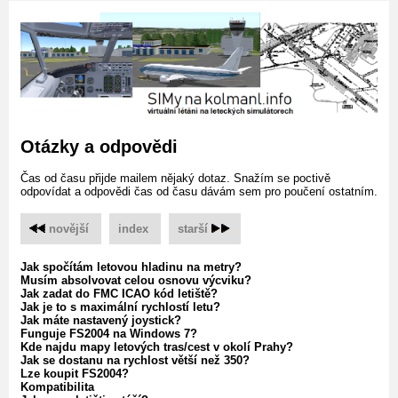
Otázky a odpovědi
Čas od času přijde mailem nějaký dotaz. Snažím se poctivě
odpovídat a odpovědi čas od času dávám sem pro poučení ostatním.
novější
‌
index
‌
starší
Jak spočítám letovou hladinu na metry?
Musím absolvovat celou osnovu výcviku?
Jak zadat do FMC ICAO kód letiště?
Jak je to s maximální rychlostí letu?
Jak máte nastavený joystick?
Funguje FS2004 na Windows 7?
Kde najdu mapy letových tras/cest v okolí Prahy?
Jak se dostanu na rychlost větší než 350?
Lze koupit FS2004?
Kompatibilita