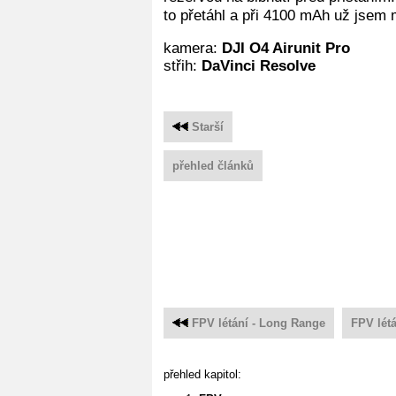
to přetáhl a při 4100 mAh už jsem
kamera:
DJI O4 Airunit Pro
střih:
DaVinci Resolve
Starší
přehled článků
FPV létání - Long Range
FPV létá
přehled kapitol: