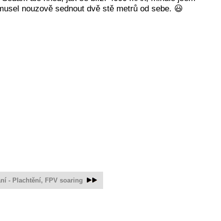
 musel nouzově sednout dvě stě metrů od sebe. 😃
ní - Plachtění, FPV soaring