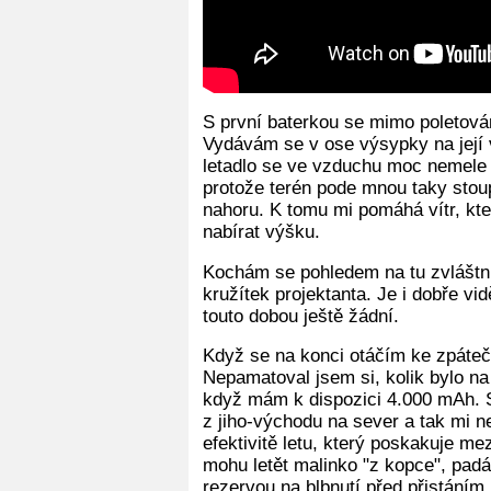
S první baterkou se mimo poletová
Vydávám se v ose výsypky na její v
letadlo se ve vzduchu moc nemele a
protože terén pode mnou taky stou
nahoru. K tomu mi pomáhá vítr, k
nabírat výšku.
Kochám se pohledem na tu zvláštní "
kružítek projektanta. Je i dobře vid
touto dobou ještě žádní.
Když se na konci otáčím ke zpáteč
Nepamatoval jsem si, kolik bylo na
když mám k dispozici 4.000 mAh. S
z jiho-východu na sever a tak mi 
efektivitě letu, který poskakuje me
mohu letět malinko "z kopce", pad
rezervou na blbnutí před přistáním