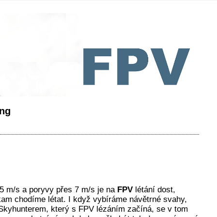
ing
 5 m/s a poryvy přes 7 m/s je na
FPV
létání dost,
 kam chodíme létat. I když vybíráme návětrné svahy,
 Skyhunterem, který s FPV lézáním začíná, se v tom