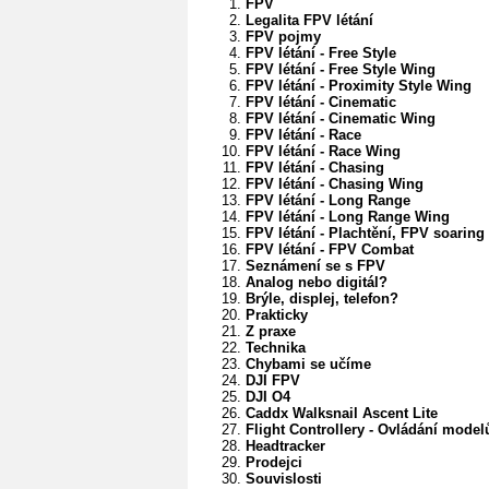
FPV
Legalita FPV létání
FPV pojmy
FPV létání - Free Style
FPV létání - Free Style Wing
FPV létání - Proximity Style Wing
FPV létání - Cinematic
FPV létání - Cinematic Wing
FPV létání - Race
FPV létání - Race Wing
FPV létání - Chasing
FPV létání - Chasing Wing
FPV létání - Long Range
FPV létání - Long Range Wing
FPV létání - Plachtění, FPV soaring
FPV létání - FPV Combat
Seznámení se s FPV
Analog nebo digitál?
Brýle, displej, telefon?
Prakticky
Z praxe
Technika
Chybami se učíme
DJI FPV
DJI O4
Caddx Walksnail Ascent Lite
Flight Controllery - Ovládání mode
Headtracker
Prodejci
Souvislosti