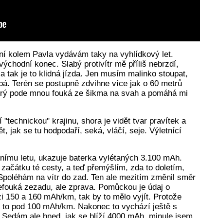
ní kolem Pavla vydávám taky na vyhlídkový let.
ýchodní konec. Slabý protivítr mě příliš nebrzdí,
 tak je to klidná jízda. Jen musím malinko stoupat,
pá. Terén se postupně zdvihne více jak o 60 metrů
terý pode mnou fouká ze šikma na svah a pomáhá mi
technickou" krajinu, shora je vidět tvar pravítek a
ět, jak se tu hodpodaří, seká, vláčí, seje. Výletnící
nímu letu, ukazuje baterka vylétaných 3.100 mAh.
 začátku té cesty, a teď přemýšlím, zda to doletím,
poléhám na vítr do zad. Ten ale mezitím změnil směr
nefouká zezadu, ale zprava. Pomůckou je údaj o
zi 150 a 160 mAh/km, tak by to mělo vyjít. Protože
á to pod 100 mAh/km. Nakonec to vychází ještě s
. Sedám ale hned, jak se blíží 4000 mAh, minule jsem