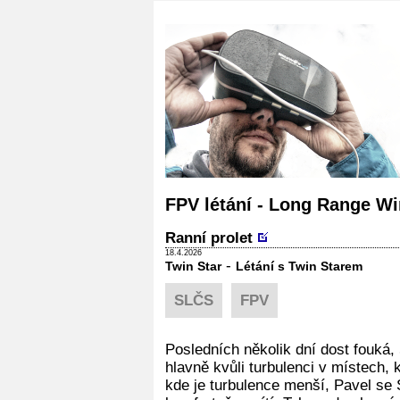
FPV létání - Long Range W
Ranní prolet
18.4.2026
-
Twin Star
Létání s Twin Starem
SLČS
FPV
Posledních několik dní dost fouká,
hlavně kvůli turbulenci v místech,
kde je turbulence menší, Pavel se