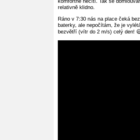
komfortně necítí. Tak se domlouvá
relativně klidno.
Ráno v 7:30 nás na place čeká bez
baterky, ale nepočítám, že je vylé
bezvětří (vítr do 2 m/s) celý den! 