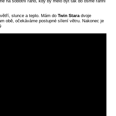
me na sobotní ráno, kdy by mělo být tak do osmé ranní
větří, slunce a teplo. Mám do
Twin Stara
dvoje
tám obě, očekáváme postupné sílení větru. Nakonec je
