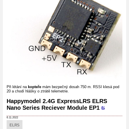
Při létání na
kopteře
mám bezpečný dosah 750 m. RSSI klesá pod
20 a chodí hlášky o ztrátě telemetrie.
Happymodel 2.4G ExpressLRS ELRS
Nano Series Reciever Module EP1
6.11.2022
ELRS