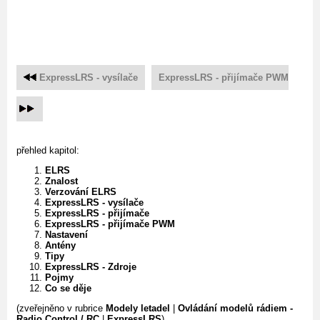
ExpressLRS - vysílače
ExpressLRS - přijímače PWM
přehled kapitol:
ELRS
Znalost
Verzování ELRS
ExpressLRS - vysílače
ExpressLRS - přijímače
ExpressLRS - přijímače PWM
Nastavení
Antény
Tipy
ExpressLRS - Zdroje
Pojmy
Co se děje
(zveřejněno v rubrice
Modely letadel
|
Ovládání modelů rádiem -
Radio Control / RC
|
ExpressLRS
)