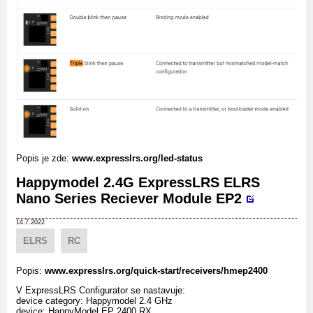
Popis je zde:
www.expresslrs.org/led-status
Happymodel 2.4G ExpressLRS ELRS
Nano Series Reciever Module EP2
14.7.2022
ELRS
RC
Popis:
www.expresslrs.org/quick-start/receivers/hmep2400
V ExpressLRS Configurator se nastavuje:
device category: Happymodel 2.4 GHz
device: HappyModel EP 2400 RX