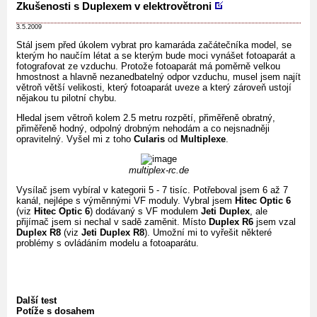
Zkušenosti s Duplexem v elektrovětroni
3.5.2009
Stál jsem před úkolem vybrat pro kamaráda začátečníka model, se
kterým ho naučím létat a se kterým bude moci vynášet fotoaparát a
fotografovat ze vzduchu. Protože fotoaparát má poměrně velkou
hmostnost a hlavně nezanedbatelný odpor vzduchu, musel jsem najít
větroň větší velikosti, který fotoaparát uveze a který zároveň ustojí
nějakou tu pilotní chybu.
Hledal jsem větroň kolem 2.5 metru rozpětí, přiměřeně obratný,
přiměřeně hodný, odpolný drobným nehodám a co nejsnadněji
opravitelný. Vyšel mi z toho
Cularis
od
Multiplexe
.
multiplex-rc.de
Vysílač jsem vybíral v kategorii 5 - 7 tisíc. Potřeboval jsem 6 až 7
kanál, nejlépe s výměnnými VF moduly. Vybral jsem
Hitec Optic 6
(viz
Hitec Optic 6
) dodávaný s VF modulem
Jeti Duplex
, ale
přijímač jsem si nechal v sadě zaměnit. Místo
Duplex R6
jsem vzal
Duplex R8
(viz
Jeti Duplex R8
). Umožní mi to vyřešit některé
problémy s ovládáním modelu a fotoaparátu.
Další test
Potíže s dosahem