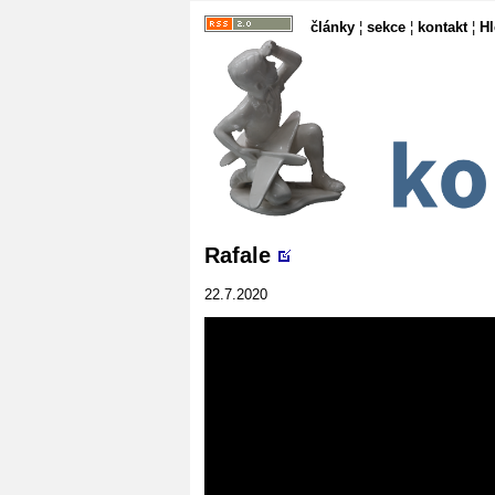
články
¦
sekce
¦
kontakt
¦
H
Rafale
22.7.2020