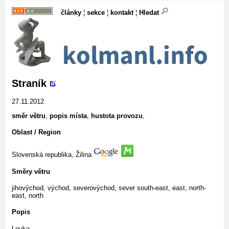
články
¦
sekce
¦
kontakt
¦
Hledat
Straník
27.11.2012
směr větru
,
popis místa
,
hustota provozu
,
Oblast / Region
Slovenská republika, Žilina
Směry větru
jihovýchod, východ, severovýchod, sever
south-east, east, north-
east, north
Popis
Louka.