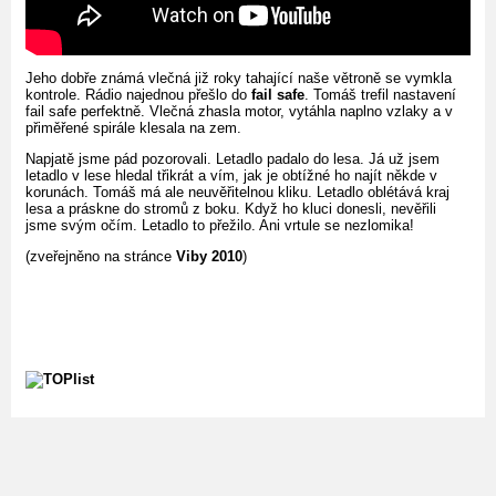
Jeho dobře známá vlečná již roky tahající naše větroně se vymkla
kontrole. Rádio najednou přešlo do
fail safe
. Tomáš trefil nastavení
fail safe perfektně. Vlečná zhasla motor, vytáhla naplno vzlaky a v
přiměřené spirále klesala na zem.
Napjatě jsme pád pozorovali. Letadlo padalo do lesa. Já už jsem
letadlo v lese hledal třikrát a vím, jak je obtížné ho najít někde v
korunách. Tomáš má ale neuvěřitelnou kliku. Letadlo oblétává kraj
lesa a práskne do stromů z boku. Když ho kluci donesli, nevěřili
jsme svým očím. Letadlo to přežilo. Ani vrtule se nezlomika!
(zveřejněno na stránce
Viby 2010
)