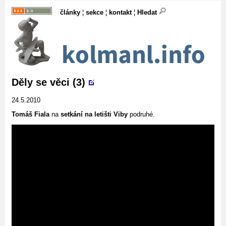
články
¦
sekce
¦
kontakt
¦
Hledat
Děly se věci (3)
24.5.2010
Tomáš Fiala
na
setkání na letišti Viby
podruhé.