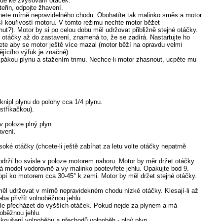
vede ke zvyšování otáček.
eřin, odpojte žhavení.
hnete mírně nepravidelného chodu. Obohatíte tak malinko směs a motor
ší kouřivostí motoru. V tomto režimu nechte motor běžet
t?). Motor by si po celou dobu měl udržovat přibližně stejné otáčky.
otáčky až do zastavení, znamená to, že se zadírá. Nastartujte ho
řete aby se motor ještě více mazal (motor běží na opravdu velmi
jícího výfuk je značné).
pákou plynu a stažením trimu. Nechce-li motor zhasnout, ucpěte mu
knipl plynu do polohy cca 1/4 plynu.
 stříkačkou).
 v poloze plný plyn.
avení.
oké otáčky (chcete-li ještě zabíhat za letu volte otáčky nepatrně
rží ho svisle v poloze motorem nahoru. Motor by měr držet otáčky.
dá model vodorovně a vy malinko pootevřete jehlu. Opakujte bod 9.
pí ko motorem cca 30-45° k zemi. Motor by měl držet stejné otáčky.
ěl udržovat v mírně nepravidekném chodu nízké otáčky. Klesají-li až
řeba přivřít volnoběžnou jehlu.
ule přecházet do vyšších otáček. Pokud nejde za plynem a má
noběžnou jehlu.
zkoušení volnoběhu a přechodů volnoběh - plný plyn.