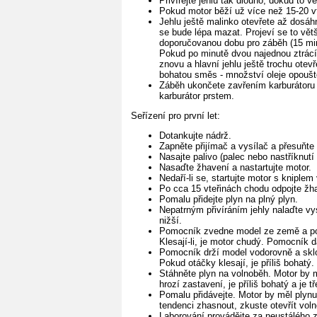
Přivírejte jehlu tak dlouho, dokud to 
Pokud motor běží už více než 15-20 vt
Jehlu ještě malinko otevřete až dosá
se bude lépa mazat. Projeví se to vět
doporučovanou dobu pro záběh (15 minu
Pokud po minutě dvou najednou ztrácí 
znovu a hlavní jehlu ještě trochu otev
bohatou směs - množství oleje opouště
Záběh ukončete zavřením karburátoru 
karburátor prstem.
Seřízení pro první let:
Dotankujte nádrž.
Zapněte přijímač a vysílač a přesuňte 
Nasajte palivo (palec nebo nastříknutí
Nasaďte žhavení a nastartujte motor.
Nedaří-li se, startujte motor s kniplem
Po cca 15 vteřinách chodu odpojte žh
Pomalu přidejte plyn na plný plyn.
Nepatrným přivíráním jehly nalaďte vys
nižší.
Pomocník zvedne model ze země a pod
Klesají-li, je motor chudý. Pomocník 
Pomocník drží model vodorovně a sklo
Pokud otáčky klesají, je příliš bohatý.
Stáhněte plyn na volnoběh. Motor by m
hrozí zastavení, je příliš bohatý a je t
Pomalu přidávejte. Motor by měl plyn
tendenci zhasnout, zkuste otevřít vol
Laborování provádějte za neustálého 