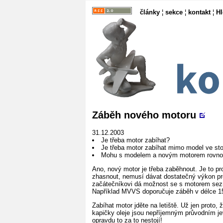
články
¦
sekce
¦
kontakt
¦
H
Záběh nového motoru
31.12.2003
Je třeba motor zabíhat?
Je třeba motor zabíhat mimo model ve st
Mohu s modelem a novým motorem rovnou
Ano, nový motor je třeba zaběhnout. Je to 
zhasnout, nemusí dávat dostatečný výkon pro
začátečníkovi dá možnost se s motorem sezn
Například MVVS doporučuje záběh v délce 1
Zabíhat motor jděte na letiště. Už jen proto,
kapičky oleje jsou nepříjemným průvodním je
opravdu to za to nestojí!