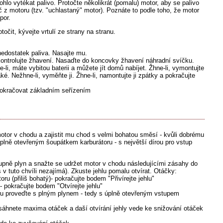
lo vytékat palivo. Protočte několikrát (pomalu) motor, aby se palivo
 z motoru (tzv. "uchlastaný" motor). Poznáte to podle toho, že motor
por.
očit, kývejte vrtulí ze strany na stranu.
nedostatek paliva. Nasajte mu.
kontrolujte žhavení. Nasaďte do koncovky žhavení náhradní svíčku.
li, máte vybitou baterii a můžete jít domů nabíjet. Žhne-li, vymontujte
é. Nežhne-li, vyměňte ji. Žhne-li, namontujte ji zpátky a pokračujte
pokračovat základním seřízením
otor v chodu a zajistit mu chod s velmi bohatou směsí - kvůli dobrému
plně otevřeným šoupátkem karburátoru - s největší dírou pro vstup
tupně plyn a snažte se udržet motor v chodu následujícími zásahy do
 v tuto chvíli nezajímá). Zkuste jehlu pomalu otvírat. Otáčky:
ru (přiliš bohatý)- pokračujte bodem "Přivírejte jehlu"
 - pokračujte bodem "Otvírejte jehlu"
oru proveďte s plným plynem - tedy s úplně otevřeným vstupem
osáhnete maxima otáček a daší otvírání jehly vede ke snižování otáček