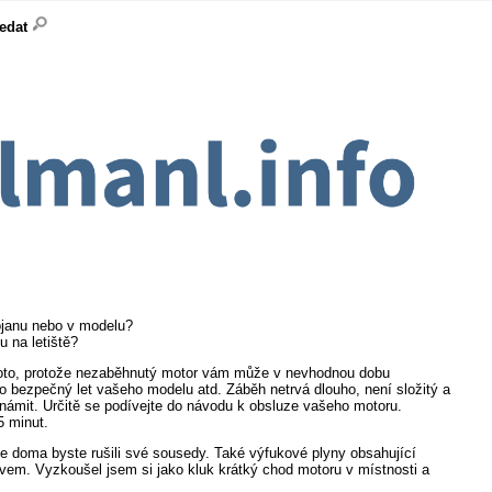
ledat
ojanu nebo v modelu?
 na letiště?
proto, protože nezaběhnutý motor vám může v nevhodnou dobu
 bezpečný let vašeho modelu atd. Záběh netrvá dlouho, není složitý a
ámit. Určitě se podívejte do návodu k obsluze vašeho motoru.
5 minut.
 že doma byste rušili své sousedy. Také výfukové plyny obsahující
vem. Vyzkoušel jsem si jako kluk krátký chod motoru v místnosti a