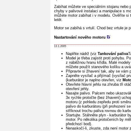
Zabíhat můžete ve speciálním stojanu nebo p
chyby v palivové instalaci a manipulace s mo
můžete motor zabíhat i v modelu. Ověříte si
letět.
Motor se zabíhá s vrtulí. Chod bez vrtule je
Nastartování nového motoru
13.1.2005
Naplňte nádrž (viz
Tankování paliva
T
Model je třeba zajistit proti pohybu. 
z náběžnou hranu křídla. Malé modely
můžete použít stanového kolíku a uvá
Připravte si žhavení tak, aby se vám p
Zapněte vysílač a přijímač (vysílač pr
(karburátor je naplno otevřen, viz
Moto
Otevřete hlavní jehlu na zhruba tři ot
otevření jehly.
Nasajte palivo. Palcem nebo ukazováke
3x rychle protočte (bez žhavení) ucho
motoru (z pohledu zepředu proti směru
palivo do karburátoru (při prohození 
stříknout trochu paliva rovnou do karbu
Startujte. Stáhněte plyn - karburátor 
motor. Po několika protočeních by měl
předchozí bod).
Nenaskočí-li, zkuste, zda není motor z