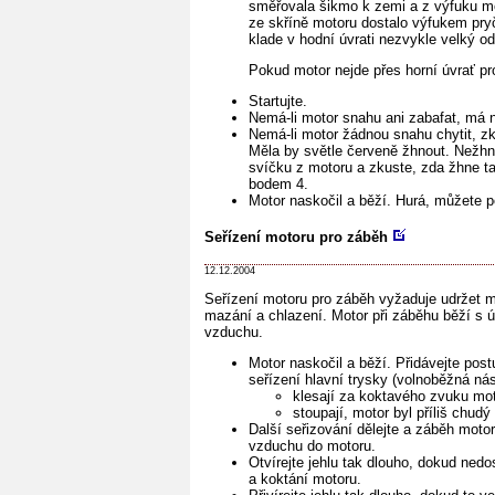
směřovala šikmo k zemi a z výfuku moh
ze skříně motoru dostalo výfukem pryč
klade v hodní úvrati nezvykle velký od
Pokud motor nejde přes horní úvrať prot
Startujte.
Nemá-li motor snahu ani zabafat, má 
Nemá-li motor žádnou snahu chytit, z
Měla by světle červeně žhnout. Nežhne-
svíčku z motoru a zkuste, zda žhne tak
bodem 4.
Motor naskočil a běží. Hurá, můžete 
Seřízení motoru pro záběh
12.12.2004
Seřízení motoru pro záběh vyžaduje udržet m
mazání a chlazení. Motor při záběhu běží s ú
vzduchu.
Motor naskočil a běží. Přidávejte pos
seřízení hlavní trysky (volnoběžná nás
klesají za koktavého zvuku moto
stoupají, motor byl příliš chudý
Další seřizování dělejte a záběh mot
vzduchu do motoru.
Otvírejte jehlu tak dlouho, dokud ned
a koktání motoru.