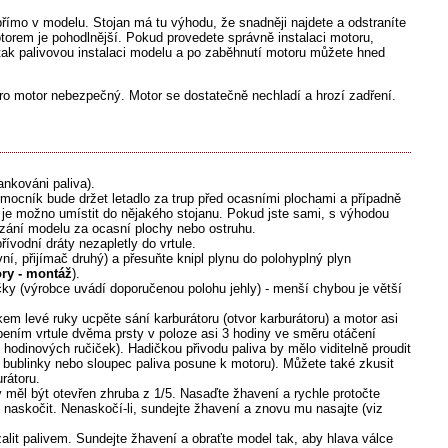
římo v modelu. Stojan má tu výhodu, že snadněji najdete a odstraníte
torem je pohodlnější. Pokud provedete správně instalaci motoru,
 tak palivovou instalaci modelu a po zaběhnutí motoru můžete hned
 pro motor nebezpečný. Motor se dostatečně nechladí a hrozí zadření.
ankováni paliva).
Pomocník bude držet letadlo za trup před ocasními plochami a případně
 je možno umístit do nějakého stojanu. Pokud jste sami, s výhodou
zání modelu za ocasní plochy nebo ostruhu.
řívodní dráty nezapletly do vrtule.
vní, přijímač druhý) a přesuňte knipl plynu do polohyplný plyn
ry - montáž
).
áčky (výrobce uvádí doporučenou polohu jehly) - menší chybou je větší
m levé ruky ucpěte sání karburátoru (otvor karburátoru) a motor asi
pením vrtule dvěma prsty v poloze asi 3 hodiny ve směru otáčení
 hodinových ručiček). Hadičkou přivodu paliva by mělo viditelně proudit
se bublinky nebo sloupec paliva posune k motoru). Můžete také zkusit
rátoru.
by měl být otevřen zhruba z 1/5. Nasaďte žhavení a rychle protočte
 naskočit. Nenaskočí-li, sundejte žhavení a znovu mu nasajte (viz
alit palivem. Sundejte žhavení a obraťte model tak, aby hlava válce