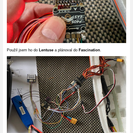
Použil jsem ho do
Lentuse
a plánoval do
Fascination
.