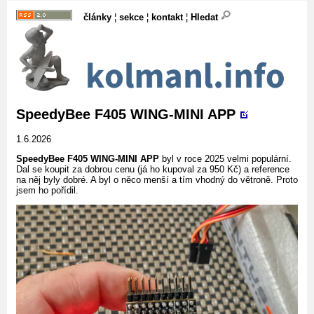
články
¦
sekce
¦
kontakt
¦
Hledat
SpeedyBee F405 WING-MINI APP
1.6.2026
SpeedyBee F405 WING-MINI APP
byl v roce 2025 velmi populární.
Dal se koupit za dobrou cenu (já ho kupoval za 950 Kč) a reference
na něj byly dobré. A byl o něco menší a tím vhodný do větroně. Proto
jsem ho pořídil.