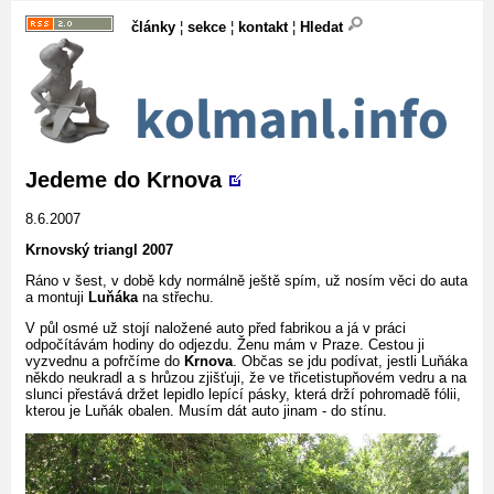
články
¦
sekce
¦
kontakt
¦
Hledat
Jedeme do Krnova
8.6.2007
Krnovský triangl 2007
Ráno v šest, v době kdy normálně ještě spím, už nosím věci do auta
a montuji
Luňáka
na střechu.
V půl osmé už stojí naložené auto před fabrikou a já v práci
odpočítávám hodiny do odjezdu. Ženu mám v Praze. Cestou ji
vyzvednu a pofrčíme do
Krnova
. Občas se jdu podívat, jestli Luňáka
někdo neukradl a s hrůzou zjišťuji, že ve třicetistupňovém vedru a na
slunci přestává držet lepidlo lepící pásky, která drží pohromadě fólii,
kterou je Luňák obalen. Musím dát auto jinam - do stínu.