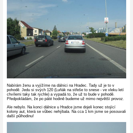
Nabírám ženu a vyjížíme na dálnici na Hradec. Tady už je to v
pohodě. Jedu si svých 120 (Luňák na střeše to snese - ve vleku letí
chvílemi taky tak rychle) a vypadá to, že už to bude v pohodě.
Předpokládám, že po páté hodině budeme už mimo největší provoz.
Ale nebylo. Na konci dálnice u Hradce jsme dojeli konec stojící
kolony aut, která se vůbec nehýbala. Na cca 1 km jsme se posouvali
další půlhodinu!