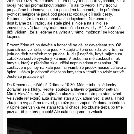
za mnou. Už v Praze tekly řidičům nervy a občas to vypadalo, že si
raději nechají promáčknout blatník. To asi to vedro. I my trochu
propadáme trudnomyslnosti a pohled na tachometr, kde průměrná
rychlost neúprosně padá pod padesát vzdaluje cíl naší cesty.
Říkáme si, že tam dnes snad ani nedojedeme. Nakonec se
dostáváme za Hradec, ale stále plné silnice a na silnici se
znovuobjevivší kamiony mám moc náladu nezvedly. Při životě nás
drží vědomí, že si jedeme na výlet a v rámci možností se kocháme
krajinou.
Provoz řídne až po deváté a konečně se dá jet devadesát sto. Oč
jsou silnice volnější, o to jsou klikatější a ženě se zdá, že v té tmě
jedu do těch zatáček moc prudce. Klidu jí nepřidá, když míjíme za
zatáčkou čestvě vyvalený kamion. V Sobotíně mě zaskočil mrak
hmyzu, který z předního skla udělal neprůhlednou mazaninu. Při
zastávce u pumpy na kafe jsem si všiml, že předek nosiče Luňáka a
špice Luňáka je odporně oblepena hmyzem v téměř souvislé vrstvě.
Ještě že je zabalený!
Do Krnova na letiště přijíždíme v 10:30. Máme toho plné kecky.
Zdravím se s kluky. Ředitel soutěže a hlavní organizátor setkání
Mirek Hlaváček se nás ujímá a ukazuje nám místo pro stamování.
Ve světle reflektorů auta stavím stan a vykládám věci z auta. Hned
zkraje to vypadá na rozvod, protože jsem zapomněl doma baterku a
v úplné tmě vzniká ve stanu totální chaos. No zkuste třeba po tmě
poznat, čí je který spacák! Ale nakonec jsme to zvládli.