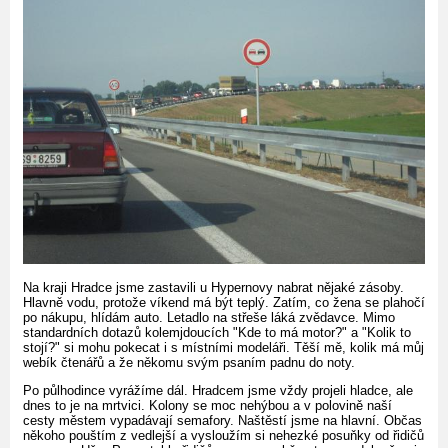
Na kraji Hradce jsme zastavili u Hypernovy nabrat nějaké zásoby.
Hlavně vodu, protože víkend má být teplý. Zatím, co žena se plahočí
po nákupu, hlídám auto. Letadlo na střeše láká zvědavce. Mimo
standardních dotazů kolemjdoucích "Kde to má motor?" a "Kolik to
stojí?" si mohu pokecat i s místními modeláři. Těší mě, kolik má můj
webík čtenářů a že někomu svým psaním padnu do noty.
Po půlhodince vyrážíme dál. Hradcem jsme vždy projeli hladce, ale
dnes to je na mrtvici. Kolony se moc nehýbou a v polovině naší
cesty městem vypadávají semafory. Naštěstí jsme na hlavní. Občas
někoho pouštím z vedlejší a vysloužím si nehezké posuňky od řidičů