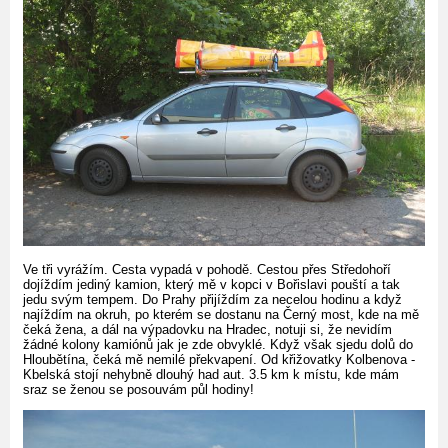
Ve tři vyrážím. Cesta vypadá v pohodě. Cestou přes Středohoří
dojíždím jediný kamion, který mě v kopci v Bořislavi pouští a tak
jedu svým tempem. Do Prahy přijíždím za necelou hodinu a když
najíždím na okruh, po kterém se dostanu na Černý most, kde na mě
čeká žena, a dál na výpadovku na Hradec, notuji si, že nevidím
žádné kolony kamiónů jak je zde obvyklé. Když však sjedu dolů do
Hloubětína, čeká mě nemilé překvapení. Od křižovatky Kolbenova -
Kbelská stojí nehybně dlouhý had aut. 3.5 km k místu, kde mám
sraz se ženou se posouvám půl hodiny!