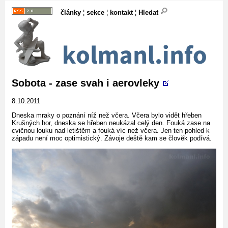
články
¦
sekce
¦
kontakt
¦
Hledat
Sobota - zase svah i aerovleky
8.10.2011
Dneska mraky o poznání níž než včera. Včera bylo vidět hřeben
Krušných hor, dneska se hřeben neukázal celý den. Fouká zase na
cvičnou louku nad letištěm a fouká víc než včera. Jen ten pohled k
západu není moc optimistický. Závoje deště kam se člověk podívá.