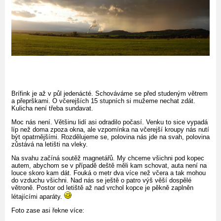
Brífink je až v půl jedenácté. Schováváme se před studeným větrem
a přeprškami. O včerejších 15 stupních si mužeme nechat zdát.
Kulicha není třeba sundavat.
Moc nás není. Většinu lidí asi odradilo počasí. Venku to sice vypadá
líp než doma zpoza okna, ale vzpomínka na včerejší kroupy nás nutí
být opatrnějšími. Rozdělujeme se, polovina nás jde na svah, polovina
zůstává na letišti na vleky.
Na svahu začíná soutěž magnetářů. My chceme všichni pod kopec
autem, abychom se v případě deště měli kam schovat, auta není na
louce skoro kam dát. Fouká o metr dva více než včera a tak mohou
do vzduchu všichni. Nad nás se ještě o patro výš věší dospělé
větroně. Postor od letiště až nad vrchol kopce je pěkně zaplněn
létajícími aparáty.
Foto zase asi řekne více: