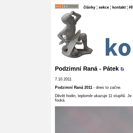
články
¦
sekce
¦
kontakt
¦
H
Podzimní Raná - Pátek
7.10.2011
Podzimní Raná 2011
- dnes to začne.
Děvět hodin, teploměr ukazuje 11 stupňů. Je
fouká.