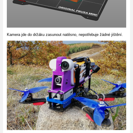
Kamera jde do držáku zasunout natěsno, nepotřebuje žádné jištění.