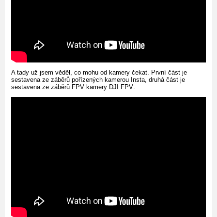
A tady už jsem věděl, co mohu od kamery čekat. První část je
sestavena ze záběrů pořízených kamerou Insta, druhá část je
sestavena ze záběrů FPV kamery DJI FPV: