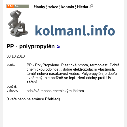
články
¦
sekce
¦
kontakt
¦
Hledat
PP - polypropylén
30.10.2010
popis:
PP - PolyPropylene. Plastická hmota, termoplast. Dobrá
chemickou odolností, dobré elektroizolační vlastnosti,
téměř nulová nasákavost vodou. Polypropylén je dobře
svařitelný, ale obtížně se lepí. Není odolný proti UV
záření.
použití:
výhody:
odolává mnoha chemickým látkám
(zveřejněno na stránce
Přehled
)