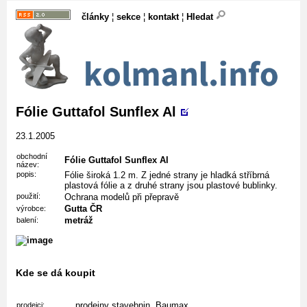
články
¦
sekce
¦
kontakt
¦
Hledat
Fólie Guttafol Sunflex Al
23.1.2005
obchodní
Fólie Guttafol Sunflex Al
název:
popis:
Fólie široká 1.2 m. Z jedné strany je hladká stříbrná
plastová fólie a z druhé strany jsou plastové bublinky.
použití:
Ochrana modelů při přepravě
Gutta ČR
výrobce:
metráž
balení:
Kde se dá koupit
prodejny stavebnin, Baumax
prodejci: