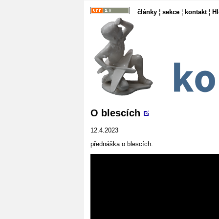
články
¦
sekce
¦
kontakt
¦
H
O blescích
12.4.2023
přednáška o blescích: