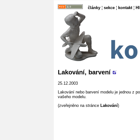
články
¦
sekce
¦
kontakt
¦
H
Lakování, barvení
25.12.2003
Lakování nebo barvení modelu je jednou z p
vašeho modelu.
(zveřejněno na stránce
Lakování
)