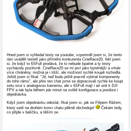
Hned jsem si vyhledal testy na youtube, vzpomněl jsem si, že tento
rám uváděli testeři jako přímého konkurenta CineRace20, řekl jsem
si, že když to 6SFull prodává, že to nebude špatné a ty testy
vycházely pozitivně. CineRace20 se mi jeví jako bytelnější a vrtule
více chráněny, možná je i tišší, ale možnost rychlé koupě rozhodla.
Ještě jsem si říkal: "Jé, teď budu ještě pracně vybírat komponenty
do toho rámu", ale přes ten chat jsme se dopracovali rychle ke koupi
setu sice s analogovou kamerou, ale v 6SFull mají i air unit k DJI
FPV a tak byla během pár minut na světě konfigurace a posléze i
objednávka.
Když jsem objednávku odeslal, říkal jsem si, jak se Filipem Rážem,
který sedí na druhém konci chatu pěkně obchoduje!
Čekám tedy,
co přijde v balíčku, a těším se.