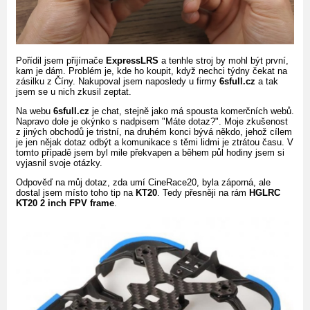
Pořídil jsem přijímače
ExpressLRS
a tenhle stroj by mohl být první,
kam je dám. Problém je, kde ho koupit, když nechci týdny čekat na
zásilku z Číny. Nakupoval jsem naposledy u firmy
6sfull.cz
a tak
jsem se u nich zkusil zeptat.
Na webu
6sfull.cz
je chat, stejně jako má spousta komerčních webů.
Napravo dole je okýnko s nadpisem "Máte dotaz?". Moje zkušenost
z jiných obchodů je tristní, na druhém konci bývá někdo, jehož cílem
je jen nějak dotaz odbýt a komunikace s těmi lidmi je ztrátou času. V
tomto případě jsem byl mile překvapen a během půl hodiny jsem si
vyjasnil svoje otázky.
Odpověď na můj dotaz, zda umí CineRace20, byla záporná, ale
dostal jsem místo toho tip na
KT20
. Tedy přesněji na rám
HGLRC
KT20 2 inch FPV frame
.