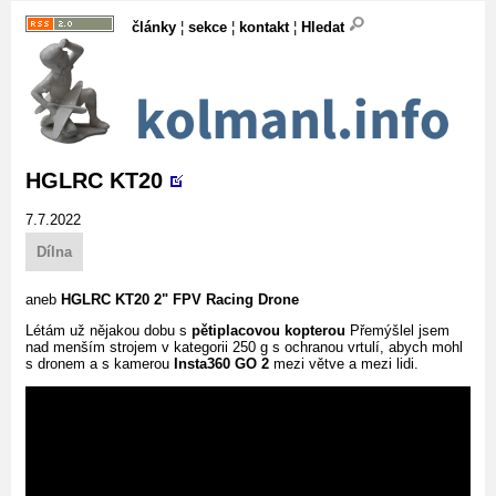
články
¦
sekce
¦
kontakt
¦
Hledat
HGLRC KT20
7.7.2022
Dílna
aneb
HGLRC KT20 2" FPV Racing Drone
Létám už nějakou dobu s
pětiplacovou kopterou
Přemýšlel jsem
nad menším strojem v kategorii 250 g s ochranou vrtulí, abych mohl
s dronem a s kamerou
Insta360 GO 2
mezi větve a mezi lidi.