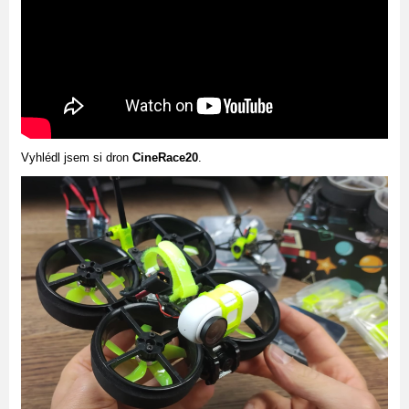
Vyhlédl jsem si dron
CineRace20
.