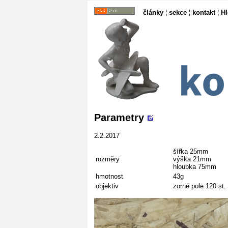
články
¦
sekce
¦
kontakt
¦
H
Parametry
2.2.2017
šířka 25mm
rozměry
výška 21mm
hloubka 75mm
hmotnost
43g
objektiv
zorné pole 120 st.