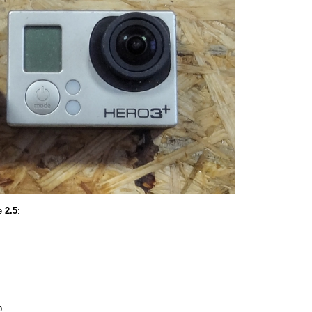
ze
2.5
:
b