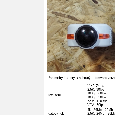
Parametry kamery s nahraným firmvare ver
"4K", 24fps
2.5K, 30fps
1080p, 60fps
rozlišení
1080p, 30fps
720p, 120 fps
VGA, 30fps
4K: 24Mb - 29Mb
datový tok
2.5K: 24Mb - 28M