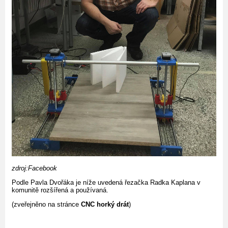
zdroj:Facebook
Podle Pavla Dvořáka je níže uvedená řezačka Radka Kaplana v
komunitě rozšířená a používaná.
(zveřejněno na stránce
CNC horký drát
)