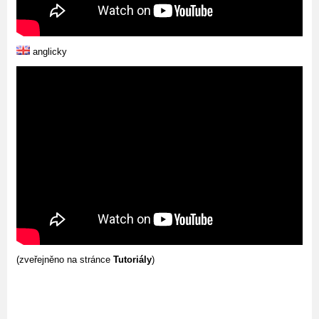
anglicky
(zveřejněno na stránce
Tutoriály
)